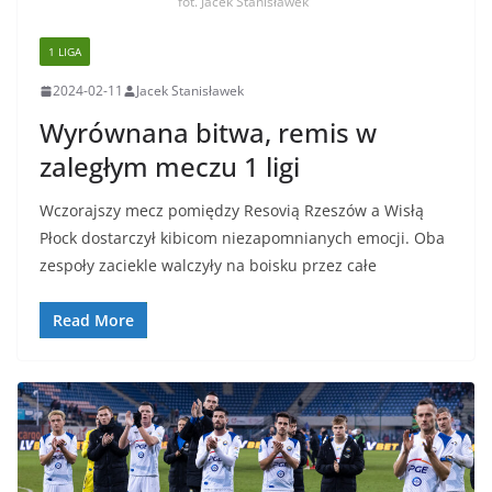
fot. Jacek Stanisławek
1 LIGA
2024-02-11
Jacek Stanisławek
Wyrównana bitwa, remis w
zaległym meczu 1 ligi
Wczorajszy mecz pomiędzy Resovią Rzeszów a Wisłą
Płock dostarczył kibicom niezapomnianych emocji. Oba
zespoły zaciekle walczyły na boisku przez całe
Read More