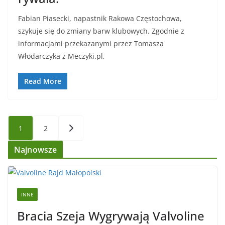
Fabian Piasecki, napastnik Rakowa Częstochowa,
szykuje się do zmiany barw klubowych. Zgodnie z
informacjami przekazanymi przez Tomasza
Włodarczyka z Meczyki.pl,
Read More
Stronicowanie
1
2
wpisów
Najnowsze
INNE
Bracia Szeja Wygrywają Valvoline