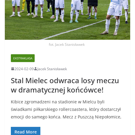
fot. Jacek Stanisławek
EKSTRAKLASA
2024-02-09
Jacek Stanisławek
Stal Mielec odwraca losy meczu
w dramatycznej końcówce!
Kibice zgromadzeni na stadionie w Mielcu byli
świadkami piłkarskiego rollercoastera, który dostarczył
emocji do samego końca. Mecz z Puszczą Niepołomice,
Read More