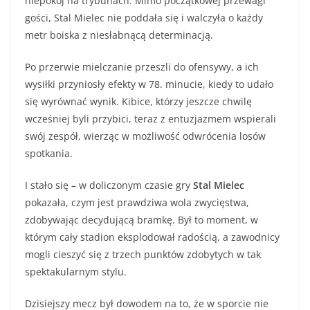
niepokój na trybunach. Mimo początkowej przewagi
gości, Stal Mielec nie poddała się i walczyła o każdy
metr boiska z niesłabnącą determinacją.
Po przerwie mielczanie przeszli do ofensywy, a ich
wysiłki przyniosły efekty w 78. minucie, kiedy to udało
się wyrównać wynik. Kibice, którzy jeszcze chwilę
wcześniej byli przybici, teraz z entuzjazmem wspierali
swój zespół, wierząc w możliwość odwrócenia losów
spotkania.
I stało się – w doliczonym czasie gry
Stal Mielec
pokazała, czym jest prawdziwa wola zwycięstwa,
zdobywając decydującą bramkę. Był to moment, w
którym cały stadion eksplodował radością, a zawodnicy
mogli cieszyć się z trzech punktów zdobytych w tak
spektakularnym stylu.
Dzisiejszy mecz był dowodem na to, że w sporcie nie