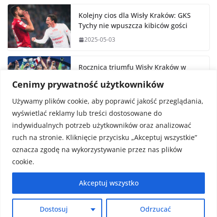
Kolejny cios dla Wisły Kraków: GKS
Tychy nie wpuszcza kibiców gości
2025-05-03
Rocznica triumfu Wisły Kraków w
Pucharze Polski
Cenimy prywatność użytkowników
2025-05-02
Używamy plików cookie, aby poprawić jakość przeglądania,
wyświetlać reklamy lub treści dostosowane do
indywidualnych potrzeb użytkowników oraz analizować
ruch na stronie. Kliknięcie przycisku „Akceptuj wszystkie”
oznacza zgodę na wykorzystywanie przez nas plików
cookie.
Prawa autorskie © 2026
FaktySport.pl
. Wszystkie prawa
Akceptuj wszystko
zastrzeżone.
Motyw:
ColorMag
stworzony przez ThemeGrill. Wspierane
Dostosuj
Odrzucać
przez
WordPress
.