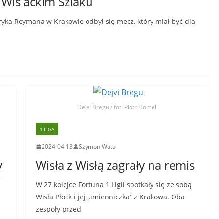
Wiślackim Szlaku
ryka Reymana w Krakowie odbył się mecz, który miał być dla
Dejvi Bregu / fot. Piotr Homel
1 LIGA
2024-04-13
Szymon Wata
y
Wisła z Wisłą zagrały na remis
w
W 27 kolejce Fortuna 1 Ligii spotkały się ze sobą
Wisła Płock i jej „imienniczka” z Krakowa. Oba
zespoły przed