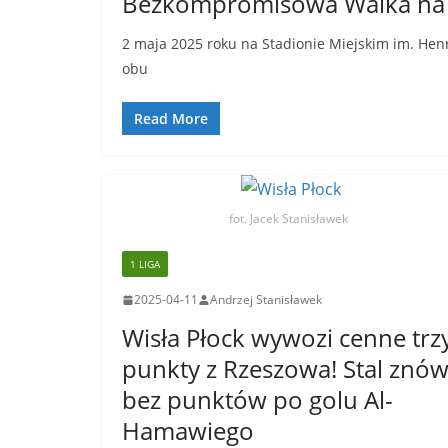
Bezkompromisowa Walka na 
2 maja 2025 roku na Stadionie Miejskim im. Hen
obu
Read More
fot. Jacek Stanisławek
1 LIGA
2025-04-11
Andrzej Stanisławek
Wisła Płock wywozi cenne trz
punkty z Rzeszowa! Stal znó
bez punktów po golu Al-
Hamawiego