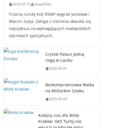
2026-07-15
Dawid Biel
Trzecią rundę KIQ RSMP wygrali Jarosław i
Marcin Szeja. Załoga z Ustronia okazała się
najszybsza na wymagających małopolskich
odcinkach specjalnych,
Crystal Palace jedną
nogą w Lipsku
2026-05-01
Bezkompromisowa Walka
na Wiślackim Szlaku
2025-05-03
Kolejny cios dla Wisły
Kraków: GKS Tychy nie
wpuszcza kibiców gości