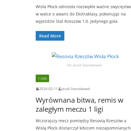
Wisła Płock odniosła niezwykle ważne zwycięstw
w walce o awans do Ekstraklasy, pokonując na
wyjeździe Stal Rzeszów 1:0. Jedynego gola
Read More
fot. Jacek Stanisławek
1 LIGA
2024-02-11
Jacek Stanisławek
Wyrównana bitwa, remis w
zaległym meczu 1 ligi
Wczorajszy mecz pomiędzy Resovią Rzeszów a
Wisłą Płock dostarczył kibicom niezapomnianych