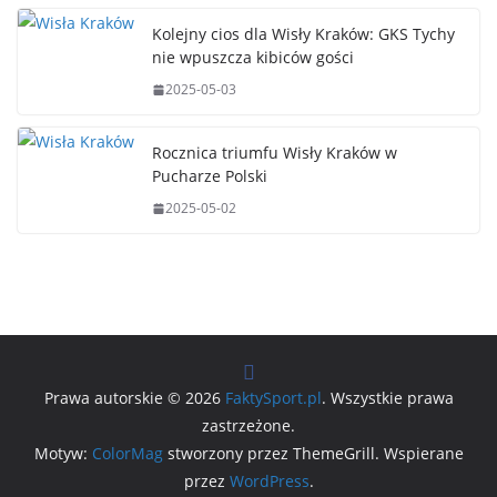
Kolejny cios dla Wisły Kraków: GKS Tychy
nie wpuszcza kibiców gości
2025-05-03
Rocznica triumfu Wisły Kraków w
Pucharze Polski
2025-05-02
Prawa autorskie © 2026
FaktySport.pl
. Wszystkie prawa
zastrzeżone.
Motyw:
ColorMag
stworzony przez ThemeGrill. Wspierane
przez
WordPress
.