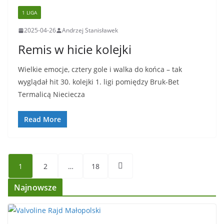
1 LIGA
2025-04-26
Andrzej Stanisławek
Remis w hicie kolejki
Wielkie emocje, cztery gole i walka do końca – tak
wyglądał hit 30. kolejki 1. ligi pomiędzy Bruk-Bet
Termalicą Nieciecza
Read More
Stronicowanie
1
2
…
18
wpisów
Najnowsze