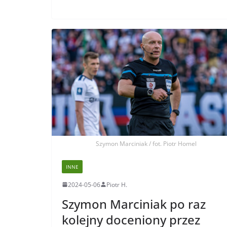
Szymon Marciniak / fot. Piotr Homel
INNE
2024-05-06
Piotr H.
Szymon Marciniak po raz
kolejny doceniony przez