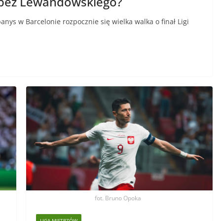
 bez Lewandowskiego?
nys w Barcelonie rozpocznie się wielka walka o finał Ligi
fot. Bruno Opoka
LIGA MISTRZÓW