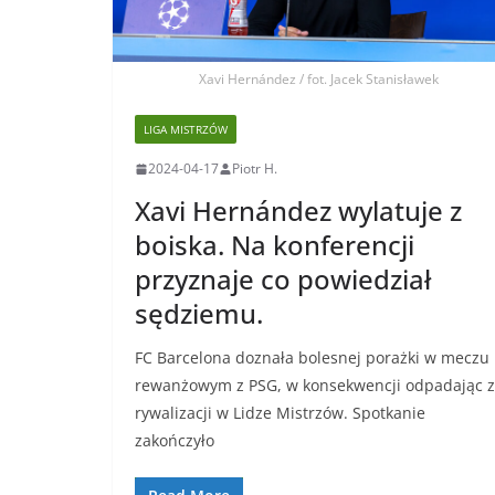
Xavi Hernández / fot. Jacek Stanisławek
LIGA MISTRZÓW
2024-04-17
Piotr H.
Xavi Hernández wylatuje z
boiska. Na konferencji
przyznaje co powiedział
sędziemu.
FC Barcelona doznała bolesnej porażki w meczu
rewanżowym z PSG, w konsekwencji odpadając z
rywalizacji w Lidze Mistrzów. Spotkanie
zakończyło