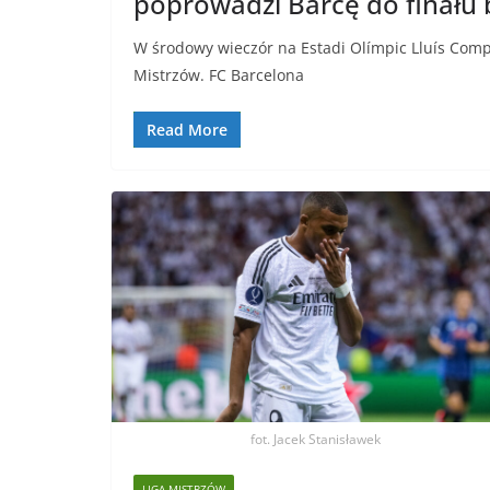
poprowadzi Barcę do finału
W środowy wieczór na Estadi Olímpic Lluís Compa
Mistrzów. FC Barcelona
Read More
fot. Jacek Stanisławek
LIGA MISTRZÓW