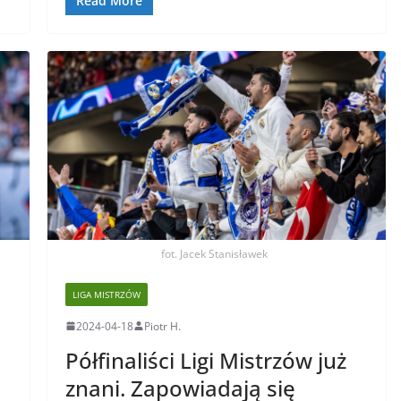
Read More
fot. Jacek Stanisławek
LIGA MISTRZÓW
2024-04-18
Piotr H.
Półfinaliści Ligi Mistrzów już
znani. Zapowiadają się