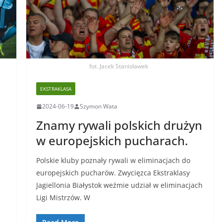
fot. Jacek Stanisławek
EKSTRAKLASA
2024-06-19
Szymon Wata
Znamy rywali polskich drużyn
w europejskich pucharach.
Polskie kluby poznały rywali w eliminacjach do
europejskich pucharów. Zwycięzca Ekstraklasy
Jagiellonia Białystok weźmie udział w eliminacjach
Ligi Mistrzów. W