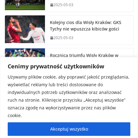
2025-05-03
Kolejny cios dla Wisły Kraków: GKS
Tychy nie wpuszcza kibiców gości
2025-05-03
Rocznica triumfu Wisły Kraków w
Pucharze Polski
Cenimy prywatność użytkowników
2025-05-02
Używamy plików cookie, aby poprawić jakość przeglądania,
wyświetlać reklamy lub treści dostosowane do
indywidualnych potrzeb użytkowników oraz analizować
ruch na stronie. Kliknięcie przycisku „Akceptuj wszystkie”
oznacza zgodę na wykorzystywanie przez nas plików
cookie.
Prawa autorskie © 2026
FaktySport.pl
. Wszystkie prawa
Akceptuj wszystko
zastrzeżone.