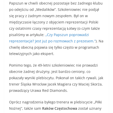
Papszun w chwili obecnej pozostaje bez żadnego klubu
po odejściu od „Medalików”. Szkoleniowiec nie podjął
się pracy z żadnym nowym zespołem. Był on w
międzyczasie łączony z objęciem reprezentacji Polski
czy ostatnimi czasy reprezentacją Łotwy (o czym także
pisaliśmy w artykule:
„Czy Papszun poprowadzi
reprezentacje? Jest już po rozmowach z prezesem.”
). Na
chwilę obecną pojawia się tylko często w programach
telewizyjnych jako ekspert.
Pomimo tego, że 49-letni szkoleniowiec nie prowadzi
obecnie żadnej drużyny, jest bardzo ceniony, co
pokazały wyniki plebiscytu. Pokonał on takich rywali, jak
trener Śląska Wrocław Jacek Magiera czy Maciej Skorża,
prowadzący Urawa Red Diamonds.
Oprócz nagrodzenia byłego trenera w plebiscycie „Piłki
Nożnej”, także sam
Raków Częstochowa
został uznany