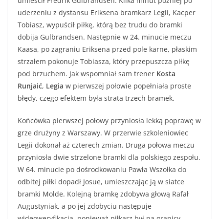
umieścił Fredrik Gulbrandsen. Kilka minut później po
uderzeniu z dystansu Eriksena bramkarz Legii, Kacper
Tobiasz, wypuścił piłkę, którą bez trudu do bramki
dobija Gulbrandsen. Następnie w 24. minucie meczu
Kaasa, po zagraniu Eriksena przed pole karne, płaskim
strzałem pokonuje Tobiasza, który przepuszcza piłkę
pod brzuchem. Jak wspomniał sam trener
Kosta
Runjaić
,
Legia
w pierwszej połowie popełniała proste
błędy, czego efektem była strata trzech bramek.
Końcówka pierwszej połowy przyniosła lekką poprawę w
grze drużyny z Warszawy. W przerwie szkoleniowiec
Legii dokonał aż czterech zmian. Druga połowa meczu
przyniosła dwie strzelone bramki dla polskiego zespołu.
W 64. minucie po dośrodkowaniu Pawła Wszołka do
odbitej piłki dopadł Josue, umieszczając ją w siatce
bramki Molde. Kolejną bramkę zdobywa głową Rafał
Augustyniak, a po jej zdobyciu następuje
wideoweryfikacja, ponieważ piłkarz był na granicy