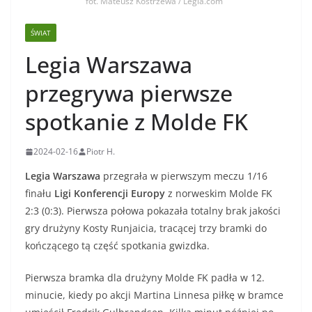
fot. Mateusz Kostrzewa / Legia.com
ŚWIAT
Legia Warszawa
przegrywa pierwsze
spotkanie z Molde FK
2024-02-16
Piotr H.
Legia Warszawa
przegrała w pierwszym meczu 1/16
finału
Ligi Konferencji Europy
z norweskim Molde FK
2:3 (0:3). Pierwsza połowa pokazała totalny brak jakości
gry drużyny Kosty Runjaicia, tracącej trzy bramki do
kończącego tą część spotkania gwizdka.
Pierwsza bramka dla drużyny Molde FK padła w 12.
minucie, kiedy po akcji Martina Linnesa piłkę w bramce