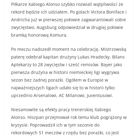
Piłkarze Xabiego Alonso szybko rozwiali wątpliwości że
rekord będzie ich udziałem. Po golach Victora Boniface i
Andricha już w pierwszej połowie zagwarantowali sobie
zwycięstwo. Augsburg odpowiedział w drugiej połowie
bramką honorową Komura.
Po meczu nadszedł moment na celebrację. Mistrzowską
paterę odebrał kapitan drużyny Lukas Hradecky. Bilans
Aptekarzy to 28 zwycięstw i sześć remisów. Bayer jako
pierwsza drużyna w historii niemieckiej ligi wygrywa
sezon bez żadnej porażki. Ogółem w Europie w
najważniejszych ligach udało się to w historii tylko
uprzednio Arsenalowi, AC Milanowi, Juventusowi.
Niesamowite są efekty pracy trenerskiej Xabiego
Alonso. Hiszpan przejmował rok temu klub pogrążony w
kryzysie. Poprowadził ich w tym sezonie do
rekordowych 51 meczów z rzędu bez porażki, co jest