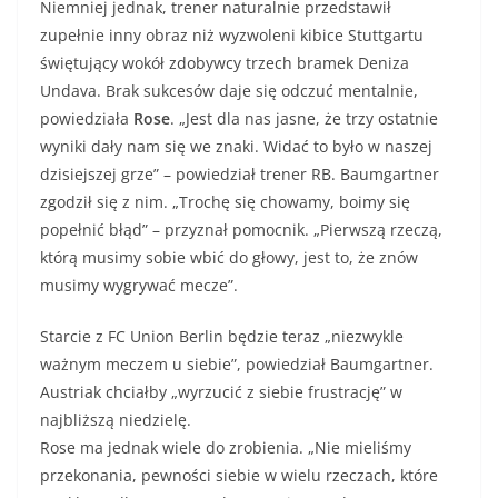
Niemniej jednak, trener naturalnie przedstawił
zupełnie inny obraz niż wyzwoleni kibice Stuttgartu
świętujący wokół zdobywcy trzech bramek Deniza
Undava. Brak sukcesów daje się odczuć mentalnie,
powiedziała
Rose
. „Jest dla nas jasne, że trzy ostatnie
wyniki dały nam się we znaki. Widać to było w naszej
dzisiejszej grze” – powiedział trener RB. Baumgartner
zgodził się z nim. „Trochę się chowamy, boimy się
popełnić błąd” – przyznał pomocnik. „Pierwszą rzeczą,
którą musimy sobie wbić do głowy, jest to, że znów
musimy wygrywać mecze”.
Starcie z FC Union Berlin będzie teraz „niezwykle
ważnym meczem u siebie”, powiedział Baumgartner.
Austriak chciałby „wyrzucić z siebie frustrację” w
najbliższą niedzielę.
Rose ma jednak wiele do zrobienia. „Nie mieliśmy
przekonania, pewności siebie w wielu rzeczach, które