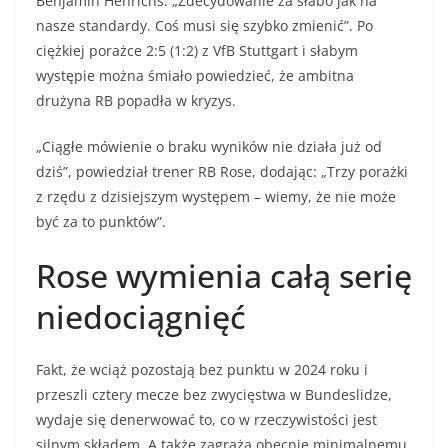
Benjamin Henrichs. „Zdecydowanie za słabo jak na
nasze standardy. Coś musi się szybko zmienić”. Po
ciężkiej porażce 2:5 (1:2) z VfB Stuttgart i słabym
występie można śmiało powiedzieć, że ambitna
drużyna RB popadła w kryzys.
„Ciągłe mówienie o braku wyników nie działa już od
dziś”, powiedział trener RB Rose, dodając: „Trzy porażki
z rzędu z dzisiejszym występem – wiemy, że nie może
być za to punktów”.
Rose wymienia całą serię
niedociągnięć
Fakt, że wciąż pozostają bez punktu w 2024 roku i
przeszli cztery mecze bez zwycięstwa w Bundeslidze,
wydaje się denerwować to, co w rzeczywistości jest
silnym składem. A także zagraża obecnie minimalnemu