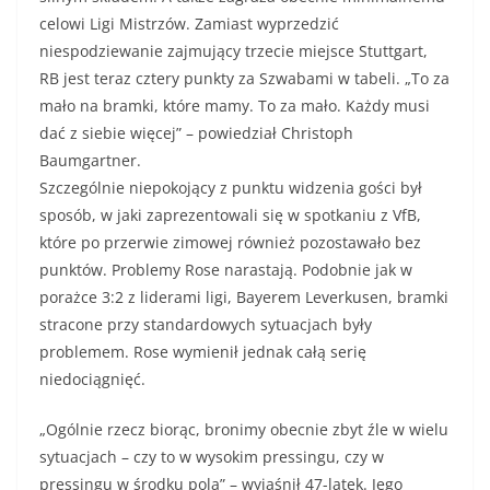
celowi Ligi Mistrzów. Zamiast wyprzedzić
niespodziewanie zajmujący trzecie miejsce Stuttgart,
RB jest teraz cztery punkty za Szwabami w tabeli. „To za
mało na bramki, które mamy. To za mało. Każdy musi
dać z siebie więcej” – powiedział Christoph
Baumgartner.
Szczególnie niepokojący z punktu widzenia gości był
sposób, w jaki zaprezentowali się w spotkaniu z VfB,
które po przerwie zimowej również pozostawało bez
punktów. Problemy Rose narastają. Podobnie jak w
porażce 3:2 z liderami ligi, Bayerem Leverkusen, bramki
stracone przy standardowych sytuacjach były
problemem. Rose wymienił jednak całą serię
niedociągnięć.
„Ogólnie rzecz biorąc, bronimy obecnie zbyt źle w wielu
sytuacjach – czy to w wysokim pressingu, czy w
pressingu w środku pola” – wyjaśnił 47-latek. Jego