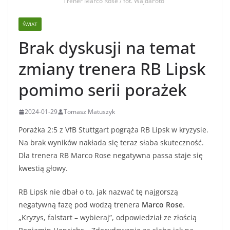
Trener Marco Rose / fot. WajdaFoto
ŚWIAT
Brak dyskusji na temat
zmiany trenera RB Lipsk
pomimo serii porażek
2024-01-29
Tomasz Matuszyk
Porażka 2:5 z VfB Stuttgart pogrąża RB Lipsk w kryzysie.
Na brak wyników nakłada się teraz słaba skuteczność.
Dla trenera RB Marco Rose negatywna passa staje się
kwestią głowy.
RB Lipsk nie dbał o to, jak nazwać tę najgorszą
negatywną fazę pod wodzą trenera
Marco Rose
.
„Kryzys, falstart – wybieraj”, odpowiedział ze złością