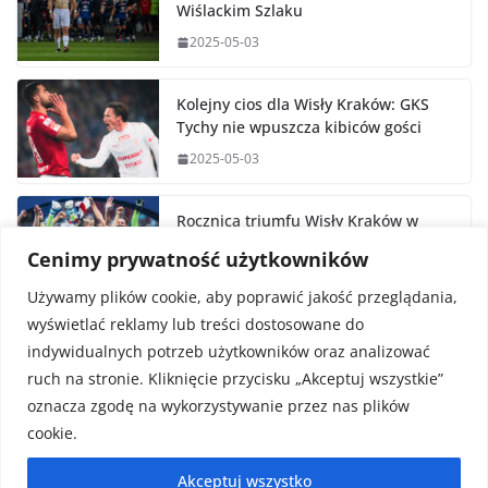
Wiślackim Szlaku
2025-05-03
Kolejny cios dla Wisły Kraków: GKS
Tychy nie wpuszcza kibiców gości
2025-05-03
Rocznica triumfu Wisły Kraków w
Pucharze Polski
Cenimy prywatność użytkowników
2025-05-02
Używamy plików cookie, aby poprawić jakość przeglądania,
wyświetlać reklamy lub treści dostosowane do
indywidualnych potrzeb użytkowników oraz analizować
ruch na stronie. Kliknięcie przycisku „Akceptuj wszystkie”
oznacza zgodę na wykorzystywanie przez nas plików
cookie.
Prawa autorskie © 2026
FaktySport.pl
. Wszystkie prawa
Akceptuj wszystko