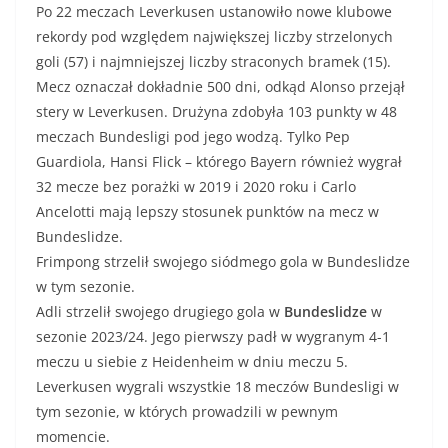
Po 22 meczach Leverkusen ustanowiło nowe klubowe
rekordy pod względem największej liczby strzelonych
goli (57) i najmniejszej liczby straconych bramek (15).
Mecz oznaczał dokładnie 500 dni, odkąd Alonso przejął
stery w Leverkusen. Drużyna zdobyła 103 punkty w 48
meczach Bundesligi pod jego wodzą. Tylko Pep
Guardiola, Hansi Flick – którego Bayern również wygrał
32 mecze bez porażki w 2019 i 2020 roku i Carlo
Ancelotti mają lepszy stosunek punktów na mecz w
Bundeslidze.
Frimpong strzelił swojego siódmego gola w Bundeslidze
w tym sezonie.
Adli strzelił swojego drugiego gola w
Bundeslidze
w
sezonie 2023/24. Jego pierwszy padł w wygranym 4-1
meczu u siebie z Heidenheim w dniu meczu 5.
Leverkusen wygrali wszystkie 18 meczów Bundesligi w
tym sezonie, w których prowadzili w pewnym
momencie.