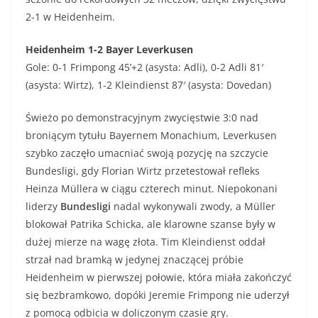
2-1 w Heidenheim.
Heidenheim 1-2 Bayer Leverkusen
Gole: 0-1 Frimpong 45’+2 (asysta: Adli), 0-2 Adli 81′
(asysta: Wirtz), 1-2 Kleindienst 87′ (asysta: Dovedan)
Świeżo po demonstracyjnym zwycięstwie 3:0 nad
broniącym tytułu Bayernem Monachium, Leverkusen
szybko zaczęło umacniać swoją pozycję na szczycie
Bundesligi, gdy Florian Wirtz przetestował refleks
Heinza Müllera w ciągu czterech minut. Niepokonani
liderzy
Bundesligi
nadal wykonywali zwody, a Müller
blokował Patrika Schicka, ale klarowne szanse były w
dużej mierze na wagę złota. Tim Kleindienst oddał
strzał nad bramką w jedynej znaczącej próbie
Heidenheim w pierwszej połowie, która miała zakończyć
się bezbramkowo, dopóki Jeremie Frimpong nie uderzył
z pomocą odbicia w doliczonym czasie gry.