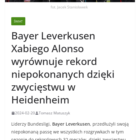
fot. Jacek Stanisławek
ŚWIAT
Bayer Leverkusen
Xabiego Alonso
wyrównuje rekord
niepokonanych dzięki
zwycięstwu w
Heidenheim
2024-02-20
Tomasz Matuszyk
Liderzy Bundesligi,
Bayer Leverkusen
, przedłużyli swoją
niepokonaną passę we wszystkich rozgrywkach w tym
sezonie do rekordowych 32 meczów, dzięki zwycięstwu