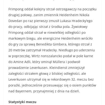
Frimpong oddał kolejny strzał ostrzegawczy na początku
drugiej połowy, zanim zmiennik Heidenheim Nikola
Dovedan po raz pierwszy zmusił Lukasa Hradecky’ego
do pracy, odbijając strzał z środka pola. Żywiołowy
Frimpong oddał strzał w niewielkiej odległości po
markowym biegu, ale energiczne Heidenheim wróciło
do gry za sprawą Benedikta Gimbera, którego strzał z
20 metrów zatrzymał Hradecky. Niedługo po uderzeniu
w poprzeczkę, Wirtz nonszalancko podał w pole karne
do Amine Adli, który ominął Müllera i podwoił
prowadzenie Leverkusen. Kleindienst zmniejszył
zaległości strzałem głową z bliskiej odległości, ale
Leverkusen utrzymał się w rekordowym 32. meczu bez
porażki, jednocześnie przesuwając się o osiem punktów
nad Bayernem, przynajmniej z dnia na dzień.
Statystyki meczu