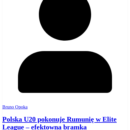
Bruno Opoka
Polska U20 pokonuje Rumunię w Elite
League – efektowna bramka