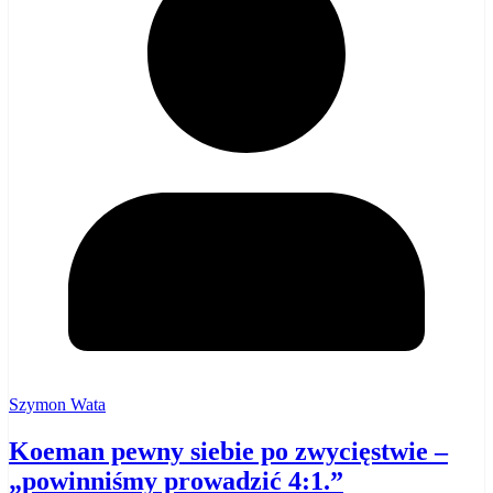
Szymon Wata
Koeman pewny siebie po zwycięstwie –
„powinniśmy prowadzić 4:1.”