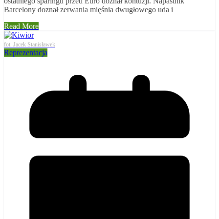
ostatniego sparingu przed Euro doznał kontuzji. Napastnik
Barcelony doznał zerwania mięśnia dwugłowego uda i
Read More
fot. Jacek Stanisławek
Reprezentacja