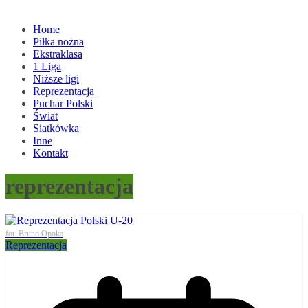
Home
Piłka nożna
Ekstraklasa
1 Liga
Niższe ligi
Reprezentacja
Puchar Polski
Świat
Siatkówka
Inne
Kontakt
reprezentacja
fot. Bruno Opoka
Reprezentacja