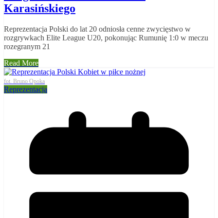
Karasińskiego
Reprezentacja Polski do lat 20 odniosła cenne zwycięstwo w
rozgrywkach Elite League U20, pokonując Rumunię 1:0 w meczu
rozegranym 21
Read More
fot. Bruno Opoka
Reprezentacja