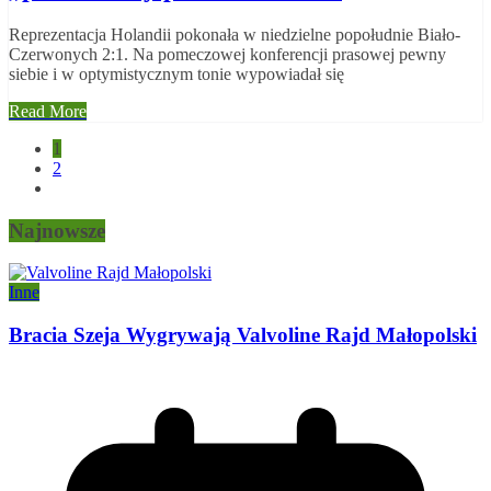
Reprezentacja Holandii pokonała w niedzielne popołudnie Biało-
Czerwonych 2:1. Na pomeczowej konferencji prasowej pewny
siebie i w optymistycznym tonie wypowiadał się
Read More
Stronicowanie
1
2
wpisów
Najnowsze
Inne
Bracia Szeja Wygrywają Valvoline Rajd Małopolski