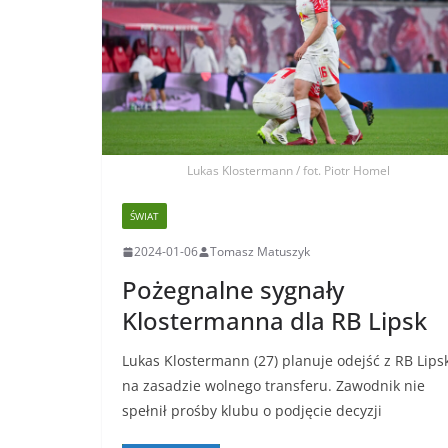
Lukas Klostermann / fot. Piotr Homel
ŚWIAT
2024-01-06
Tomasz Matuszyk
Pożegnalne sygnały
Klostermanna dla RB Lipsk
Lukas Klostermann (27) planuje odejść z RB Lips
na zasadzie wolnego transferu. Zawodnik nie
spełnił prośby klubu o podjęcie decyzji