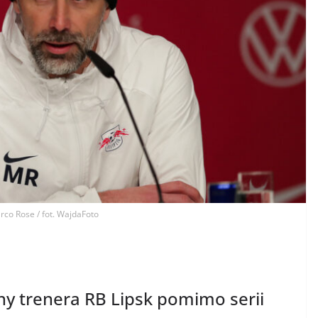
co Rose / fot. WajdaFoto
ny trenera RB Lipsk pomimo serii