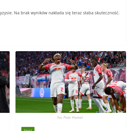
ryzysie. Na brak wyników nakłada się teraz słaba skuteczność.
fot. Piotr Homel
ŚWIAT