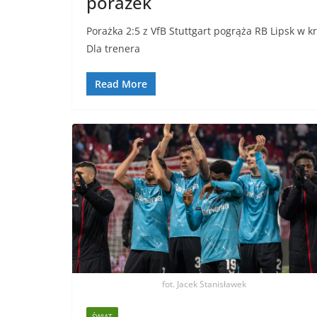
porażek
Porażka 2:5 z VfB Stuttgart pogrąża RB Lipsk w k
Dla trenera
Read More
fot. Jacek Stanisławek
ŚWIAT