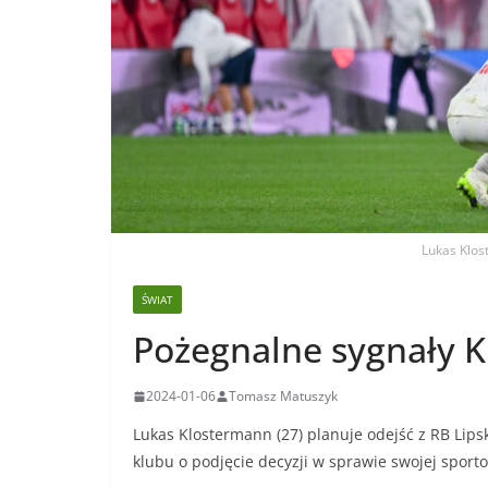
Lukas Klos
ŚWIAT
Pożegnalne sygnały K
2024-01-06
Tomasz Matuszyk
Lukas Klostermann (27) planuje odejść z RB Lips
klubu o podjęcie decyzji w sprawie swojej sporto