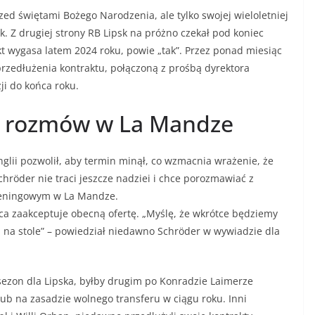
zed świętami Bożego Narodzenia, ale tylko swojej wieloletniej
k. Z drugiej strony RB Lipsk na próżno czekał pod koniec
t wygasa latem 2024 roku, powie „tak”. Przez ponad miesiąc
rzedłużenia kontraktu, połączoną z prośbą dyrektora
i do końca roku.
ć rozmów w La Mandze
glii pozwolił, aby termin minął, co wzmacnia wrażenie, że
hröder nie traci jeszcze nadziei i chce porozmawiać z
reningowym w La Mandze.
ca zaakceptuje obecną ofertę. „Myślę, że wkrótce będziemy
żą na stole” – powiedział niedawno Schröder w wywiadzie dla
sezon dla Lipska, byłby drugim po Konradzie Laimerze
ub na zasadzie wolnego transferu w ciągu roku. Inni