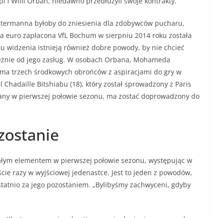
l i Willi Orban, niedawno przedłużyli swoje kontrakty.
stermanna byłoby do zniesienia dla zdobywców pucharu,
a euro zapłacona VfL Bochum w sierpniu 2014 roku została
 widzenia istnieją również dobre powody, by nie chcieć
leżnie od jego zasług. W osobach Orbana, Mohameda
 ma trzech środkowych obrońców z aspiracjami do gry w
l Chadaille Bitshiabu (18), który został sprowadzony z Paris
wany w pierwszej połowie sezonu, ma zostać doprowadzony do
zostanie
ałym elementem w pierwszej połowie sezonu, występując w
e razy w wyjściowej jedenastce. Jest to jeden z powodów,
statnio za jego pozostaniem. „Bylibyśmy zachwyceni, gdyby