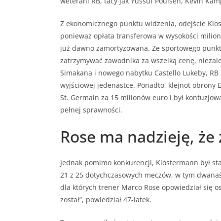
weterani RB, tacy jak Yussuf Poulsen, Kevin Kamp
Z ekonomicznego punktu widzenia, odejście Klo
ponieważ opłata transferowa w wysokości milion
już dawno zamortyzowana. Ze sportowego punktu
zatrzymywać zawodnika za wszelką cenę, nieza
Simakana i nowego nabytku Castello Lukeby, RB
wyjściowej jedenastce. Ponadto, klejnot obrony E
St. Germain za 15 milionów euro i był kontuzjo
pełnej sprawności.
Rose ma nadzieję, że 
Jednak pomimo konkurencji, Klostermann był st
21 z 25 dotychczasowych meczów, w tym dwanaści
dla których trener Marco Rose opowiedział się o
został”, powiedział 47-latek.