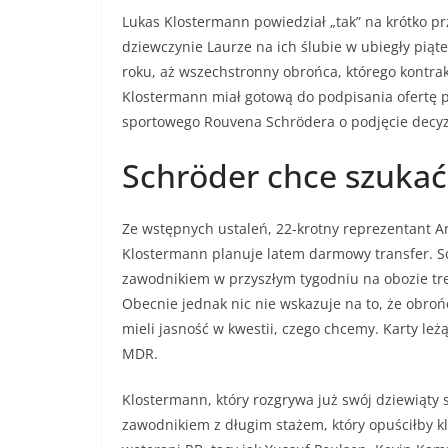
Lukas Klostermann powiedział „tak” na krótko pr
dziewczynie Laurze na ich ślubie w ubiegły piąte
roku, aż wszechstronny obrońca, którego kontrak
Klostermann miał gotową do podpisania ofertę p
sportowego Rouvena Schrödera o podjęcie decyzj
Schröder chce szuka
Ze wstępnych ustaleń, 22-krotny reprezentant An
Klostermann planuje latem darmowy transfer. Sc
zawodnikiem w przyszłym tygodniu na obozie t
Obecnie jednak nic nie wskazuje na to, że obroń
mieli jasność w kwestii, czego chcemy. Karty le
MDR.
Klostermann, który rozgrywa już swój dziewiąty 
zawodnikiem z długim stażem, który opuściłby kl