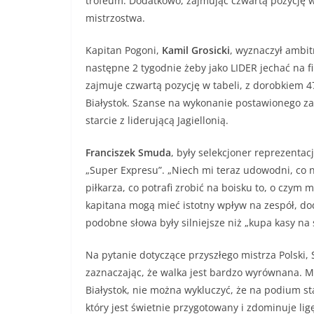
trofeum. Dodatkowo, zajmując czwartą pozycję w 
mistrzostwa.
Kapitan Pogoni,
Kamil Grosicki
, wyznaczył ambit
następne 2 tygodnie żeby jako LIDER jechać na fi
zajmuje czwartą pozycję w tabeli, z dorobkiem 47
Białystok. Szanse na wykonanie postawionego z
starcie z liderującą Jagiellonią.
Franciszek Smuda
, były selekcjoner reprezentacj
„Super Expresu”. „Niech mi teraz udowodni, co n
piłkarza, co potrafi zrobić na boisku to, o czym
kapitana mogą mieć istotny wpływ na zespół, d
podobne słowa były silniejsze niż „kupa kasy na s
Na pytanie dotyczące przyszłego mistrza Polski
zaznaczając, że walka jest bardzo wyrównana. Mi
Białystok, nie można wykluczyć, że na podium st
który jest świetnie przygotowany i zdominuje li