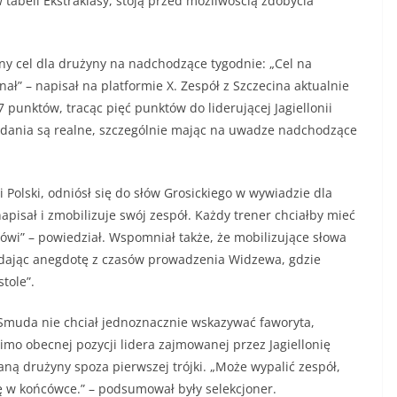
tabeli Ekstraklasy, stoją przed możliwością zdobycia
ny cel dla drużyny na nadchodzące tygodnie: „Cel na
nał” – napisał na platformie X. Zespół z Szczecina aktualnie
 punktów, tracąc pięć punktów do liderującej Jagiellonii
adania są realne, szczególnie mając na uwadze nadchodzące
i Polski, odniósł się do słów Grosickiego w wywiadzie dla
apisał i zmobilizuje swój zespół. Każdy trener chciałby mieć
 mówi” – powiedział. Wspomniał także, że mobilizujące słowa
odając anegdotę z czasów prowadzenia Widzewa, gdzie
tole”.
, Smuda nie chciał jednoznacznie wskazywać faworyta,
mo obecnej pozycji lidera zajmowanej przez Jagiellonię
aną drużyny spoza pierwszej trójki. „Może wypalić zespół,
gę w końcówce.” – podsumował były selekcjoner.