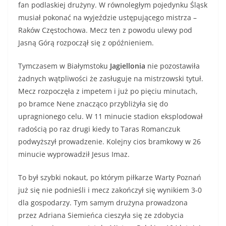
fan podlaskiej drużyny. W równoległym pojedynku Śląsk
musiał pokonać na wyjeździe ustępującego mistrza –
Raków Częstochowa. Mecz ten z powodu ulewy pod
Jasną Górą rozpoczął się z opóźnieniem.
Tymczasem w Białymstoku
Jagiellonia
nie pozostawiła
żadnych wątpliwości że zasługuje na mistrzowski tytuł.
Mecz rozpoczęła z impetem i już po pięciu minutach,
po bramce Nene znacząco przybliżyła się do
upragnionego celu. W 11 minucie stadion eksplodował
radością po raz drugi kiedy to Taras Romanczuk
podwyższył prowadzenie. Kolejny cios bramkowy w 26
minucie wyprowadził Jesus Imaz.
To był szybki nokaut, po którym piłkarze Warty Poznań
już się nie podnieśli i mecz zakończył się wynikiem 3-0
dla gospodarzy. Tym samym drużyna prowadzona
przez Adriana Siemieńca cieszyła się ze zdobycia