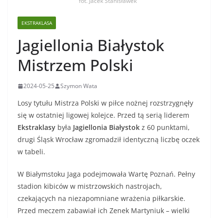
fot. Jacek Stanisławek
EKSTRAKLASA
Jagiellonia Białystok
Mistrzem Polski
2024-05-25
Szymon Wata
Losy tytułu Mistrza Polski w piłce nożnej rozstrzygnęły
się w ostatniej ligowej kolejce. Przed tą serią liderem
Ekstraklasy
była
Jagiellonia Białystok
z 60 punktami,
drugi Śląsk Wrocław zgromadził identyczną liczbę oczek
w tabeli.
W Białymstoku Jaga podejmowała Wartę Poznań. Pełny
stadion kibiców w mistrzowskich nastrojach,
czekających na niezapomniane wrażenia piłkarskie.
Przed meczem zabawiał ich Zenek Martyniuk – wielki