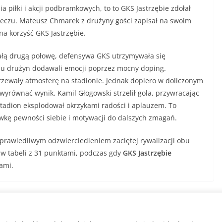
piłki i akcji podbramkowych, to to GKS Jastrzębie zdołał
meczu. Mateusz Chmarek z drużyny gości zapisał na swoim
 na korzyść GKS Jastrzębie.
całą drugą połowę, defensywa GKS utrzymywała się
obu drużyn dodawali emocji poprzez mocny doping.
rzewały atmosferę na stadionie. Jednak dopiero w doliczonym
wyrównać wynik. Kamil Głogowski strzelił gola, przywracając
Stadion eksplodował okrzykami radości i aplauzem. To
kę pewności siebie i motywacji do dalszych zmagań.
sprawiedliwym odzwierciedleniem zaciętej rywalizacji obu
 w tabeli z 31 punktami, podczas gdy
GKS Jastrzębie
ami.