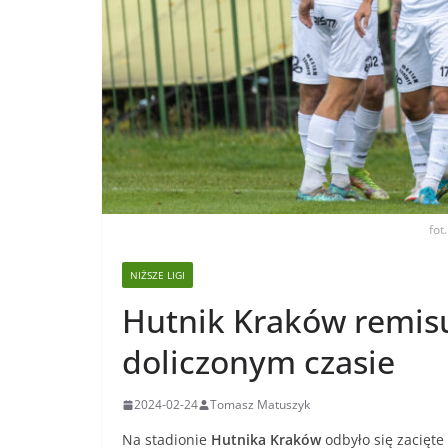
fot
NIŻSZE LIGI
Hutnik Kraków remisu
doliczonym czasie
2024-02-24
Tomasz Matuszyk
Na stadionie
Hutnika Kraków
odbyło się zacięte