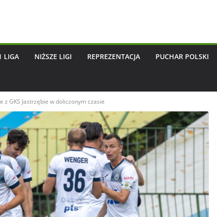
1 LIGA
NIŻSZE LIGI
REPREZENTACJA
PUCHAR POLSKI
e z GKS Jastrzębie w doliczonym czasie