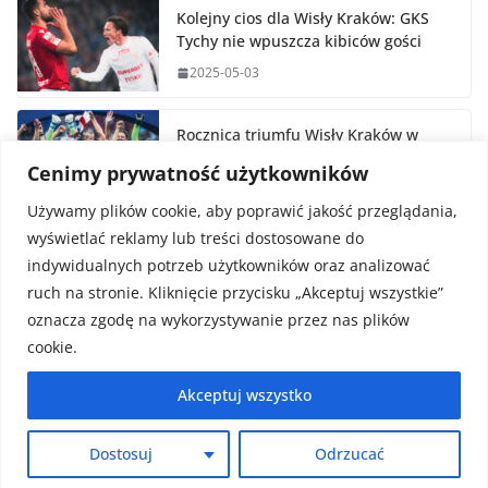
Kolejny cios dla Wisły Kraków: GKS
Tychy nie wpuszcza kibiców gości
2025-05-03
Rocznica triumfu Wisły Kraków w
Pucharze Polski
Cenimy prywatność użytkowników
2025-05-02
Używamy plików cookie, aby poprawić jakość przeglądania,
wyświetlać reklamy lub treści dostosowane do
indywidualnych potrzeb użytkowników oraz analizować
ruch na stronie. Kliknięcie przycisku „Akceptuj wszystkie”
oznacza zgodę na wykorzystywanie przez nas plików
cookie.
Prawa autorskie © 2026
FaktySport.pl
. Wszystkie prawa
Akceptuj wszystko
zastrzeżone.
Motyw:
ColorMag
stworzony przez ThemeGrill. Wspierane
Dostosuj
Odrzucać
przez
WordPress
.