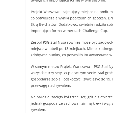
uwagę ich imponującą formę w tym sezonie.
Projekt Warszawa, zajmujący miejsce na podium
co potwierdzają wyniki poprzednich spotkań. Dr
Skrą Bełchatów. Dodatkowo, świetnie radziła so
imponująca forma w meczach Challenge Cup.
Zespół PSG Stal Nysa również może być zadowol
miejsce w tabeli po 13 kolejkach. Mimo trudnego 
zdobywać punkty, co pozwoliło im awansować w kl
W samym meczu Projekt Warszawa – PSG Stal Nys
wszystkie trzy sety. W pierwszym secie, Stal gra
gospodarze zdołali odskoczyć i zwyciężyć do 19.
przewagę nad rywalem.
Najbardziej zacięty był trzeci set, gdzie siatkarz
jednak gospodarze zachowali zimną krew i wygr
rywalem.