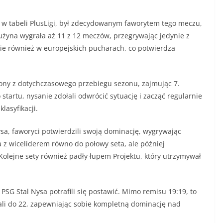
 w tabeli PlusLigi, był zdecydowanym faworytem tego meczu,
użyna wygrała aż 11 z 12 meczów, przegrywając jedynie z
bie również w europejskich pucharach, co potwierdza
ony z dotychczasowego przebiegu sezonu, zajmując 7.
startu, nysanie zdołali odwrócić sytuację i zacząć regularnie
asyfikacji.
a, faworyci potwierdzili swoją dominację, wygrywając
ła z wiceliderem równo do połowy seta, ale później
 Kolejne sety również padły łupem Projektu, który utrzymywał
e PSG Stal Nysa potrafili się postawić. Mimo remisu 19:19, to
ali do 22, zapewniając sobie kompletną dominację nad