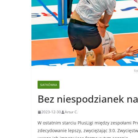
fo
SIATKÓWKA
Bez niespodzianek n
2023-12-30
Artur C.
W ostatnim starciu PlusLigi między zespołami Pro
zdecydowanie lepszy, zwyciężając 3:0. Zwycięst