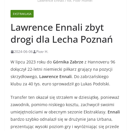
Lawrence Ennali / fot. Piotr Homel
EKSTRAKLASA
Lawrence Ennali zbyt
drogi dla Lecha Poznań
2024-06-06
Piotr H.
W lipcu 2023 roku do
Górnika Zabrze
z Hannoveru 96
dołączył 22-letni niemiecki piłkarz grający na pozycji
skrzydłowego,
Lawrence Ennali
. Do zabrzańskiego
klubu za 40 tys. euro sprowadził go Lukas Podolski.
Transfer ten okazał się strzałem w dziesiątkę, ponieważ
zawodnik, pomimo niskiego kosztu, zachwycił swoimi
umiejętnościami w obecnym sezonie Ekstraklasy.
Ennali
bardzo szybko odnalazł się w drużynie Jana Urbana,
prezentując wysoki poziom gry i wyróżniając się przede