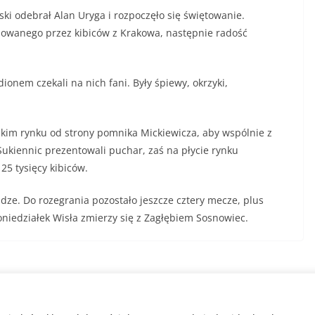
ki odebrał Alan Uryga i rozpoczęło się świętowanie.
jmowanego przez kibiców z Krakowa, następnie radość
onem czekali na nich fani. Były śpiewy, okrzyki,
wskim rynku od strony pomnika Mickiewicza, aby wspólnie z
Sukiennic prezentowali puchar, zaś na płycie rynku
25 tysięcy kibiców.
idze. Do rozegrania pozostało jeszcze cztery mecze, plus
niedziałek Wisła zmierzy się z Zagłębiem Sosnowiec.