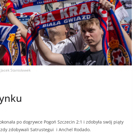
. Jacek Stanisławek
rynku
konała po dogrywce Pogoń Szczecin 2:1 i zdobyła swój piąty
iazdy zdobywali Satrustegui i Anchel Rodado.