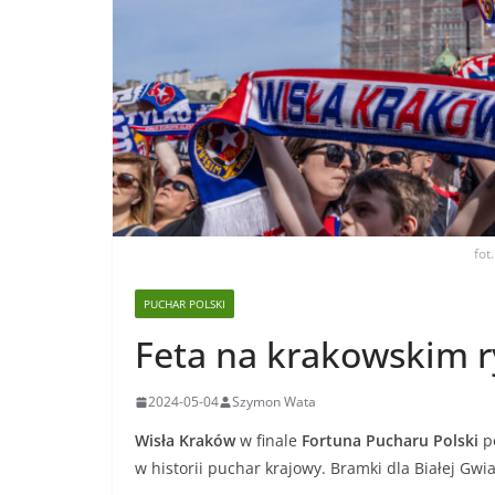
fot
PUCHAR POLSKI
Feta na krakowskim 
2024-05-04
Szymon Wata
Wisła Kraków
w finale
Fortuna Pucharu Polski
po
w historii puchar krajowy. Bramki dla Białej Gw