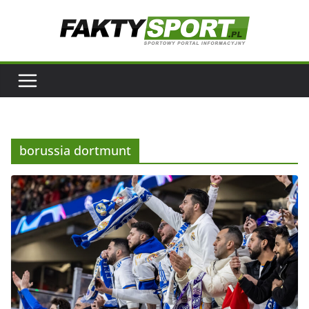
Przejdź
do
treści
borussia dortmunt