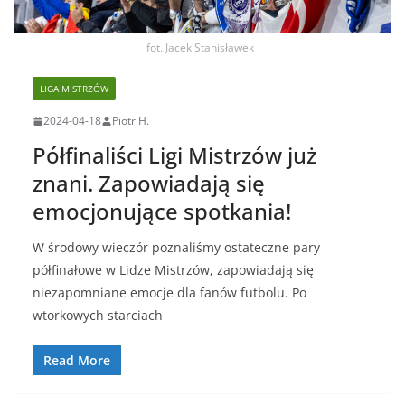
fot. Jacek Stanisławek
LIGA MISTRZÓW
2024-04-18
Piotr H.
Półfinaliści Ligi Mistrzów już
znani. Zapowiadają się
emocjonujące spotkania!
W środowy wieczór poznaliśmy ostateczne pary
półfinałowe w Lidze Mistrzów, zapowiadają się
niezapomniane emocje dla fanów futbolu. Po
wtorkowych starciach
Read More