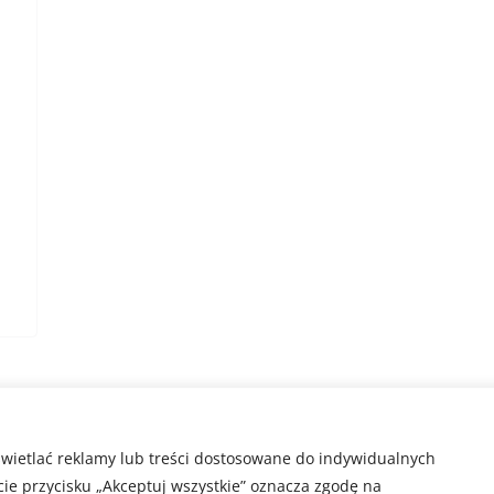
świetlać reklamy lub treści dostosowane do indywidualnych
rawa zastrzeżone.
cie przycisku „Akceptuj wszystkie” oznacza zgodę na