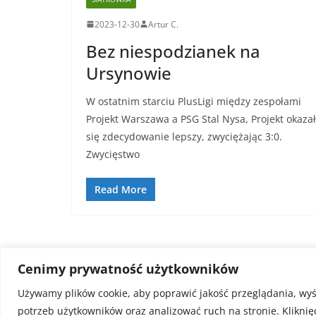
2023-12-30
Artur C.
Bez niespodzianek na
Ursynowie
W ostatnim starciu PlusLigi między zespołami
Projekt Warszawa a PSG Stal Nysa, Projekt okazał
się zdecydowanie lepszy, zwyciężając 3:0.
Zwycięstwo
Read More
Cenimy prywatność użytkowników
Używamy plików cookie, aby poprawić jakość przeglądania, wy
Prawa autorskie © 2026
FaktySport.pl
. Wszystkie p
potrzeb użytkowników oraz analizować ruch na stronie. Kliknię