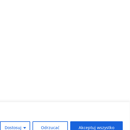
Dostosuj
Odrzucać
Akceptuj wszystko