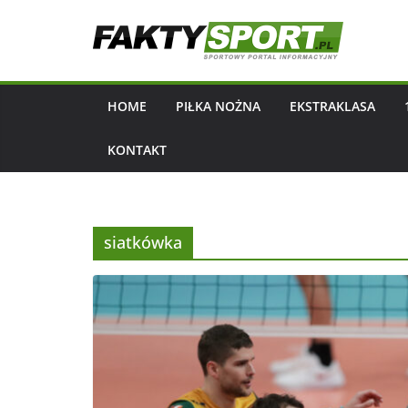
Przejdź
do
treści
HOME
PIŁKA NOŻNA
EKSTRAKLASA
KONTAKT
siatkówka