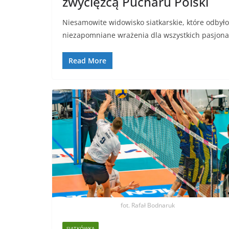
zwycięzcą Pucharu Polski
Niesamowite widowisko siatkarskie, które odbyło
niezapomniane wrażenia dla wszystkich pasjonat
Read More
fot. Rafał Bodnaruk
SIATKÓWKA