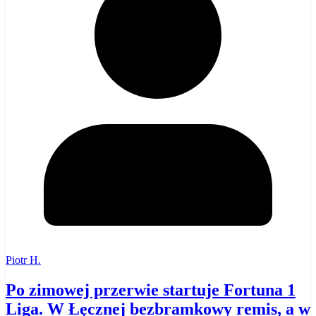
Piotr H.
Po zimowej przerwie startuje Fortuna 1
Liga. W Łęcznej bezbramkowy remis, a w