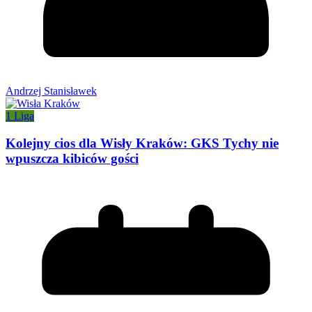
Andrzej Stanisławek
1 Liga
Kolejny cios dla Wisły Kraków: GKS Tychy nie
wpuszcza kibiców gości