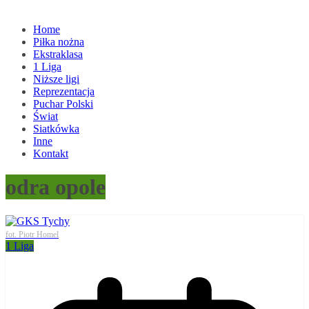
Home
Piłka nożna
Ekstraklasa
1 Liga
Niższe ligi
Reprezentacja
Puchar Polski
Świat
Siatkówka
Inne
Kontakt
odra opole
fot. Piotr Homel
1 Liga