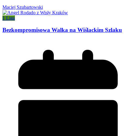
Maciej Szubartowski
1 Liga
Bezkompromisowa Walka na Wiślackim Szlaku