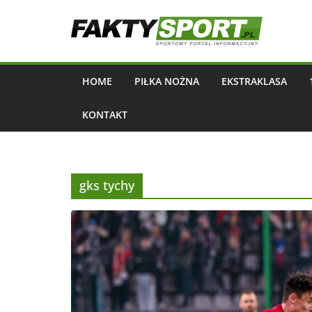
Przejdź
do
treści
HOME
PIŁKA NOŻNA
EKSTRAKLASA
KONTAKT
gks tychy