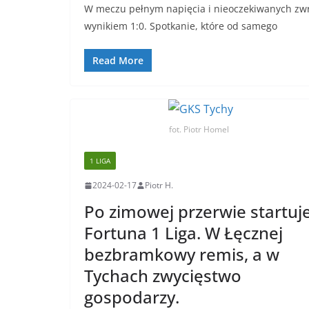
W meczu pełnym napięcia i nieoczekiwanych zwr
wynikiem 1:0. Spotkanie, które od samego
Read More
fot. Piotr Homel
1 LIGA
2024-02-17
Piotr H.
Po zimowej przerwie startuj
Fortuna 1 Liga. W Łęcznej
bezbramkowy remis, a w
Tychach zwycięstwo
gospodarzy.