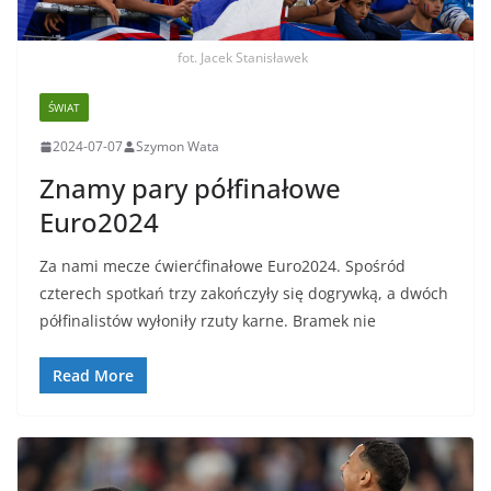
fot. Jacek Stanisławek
ŚWIAT
2024-07-07
Szymon Wata
Znamy pary półfinałowe
Euro2024
Za nami mecze ćwierćfinałowe Euro2024. Spośród
czterech spotkań trzy zakończyły się dogrywką, a dwóch
półfinalistów wyłoniły rzuty karne. Bramek nie
Read More