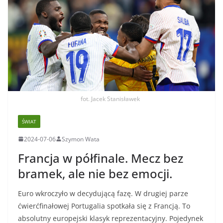
fot. Jacek Stanisławek
ŚWIAT
2024-07-06
Szymon Wata
Francja w półfinale. Mecz bez
bramek, ale nie bez emocji.
Euro wkroczyło w decydującą fazę. W drugiej parze
ćwierćfinałowej Portugalia spotkała się z Francją. To
absolutny europejski klasyk reprezentacyjny. Pojedynek