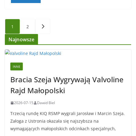
Stronicowanie
1
2
wpisów
Najnowsze
INNE
Bracia Szeja Wygrywają Valvoline
Rajd Małopolski
2026-07-15
Dawid Biel
Trzecią rundę KIQ RSMP wygrali Jarosław i Marcin Szeja.
Załoga z Ustronia okazała się najszybsza na
wymagających małopolskich odcinkach specjalnych,